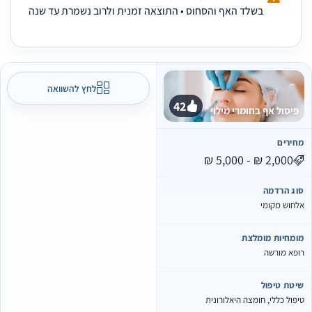
בשלד האף והסחוס • התוצאה זמנית ולרוב נשמרת עד שנה
לחץ להשוואה
42
פיסול אף בחומרי מילוי
חירים
וג הרדמה
לחוש מקומי
ומחיות מומלצת
ופא מורשה
יטת טיפול
יפול כללי, חומצה היאלורונית