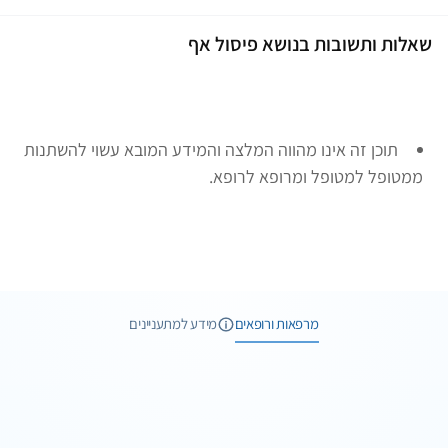
שאלות ותשובות בנושא פיסול אף
תוכן זה אינו מהווה המלצה והמידע המובא עשוי להשתנות
ממטופל למטופל ומרופא לרופא.
1 תמונות
מרפאות ורופאים
מידע למתעניינים
1 תמונות
1 חוות דעת
וואטסאפ
שיחת ייעוץ
10 תמונות
11 חוות דעת
שליחת הודעה
שיחת טלפון
ד"ר מנאר קעואר
1 תמונות
פיסול אף - אף המושלם שתמיד רצית
וואטסאפ
שיחת ייעוץ
מדיק פרפקט Medic Perfect
חיפה