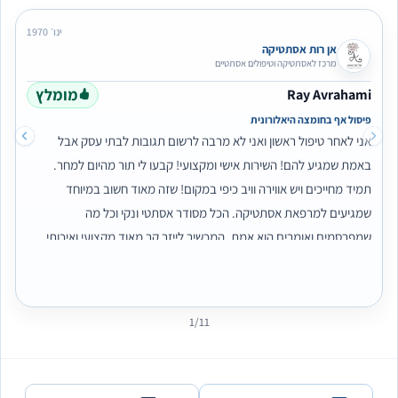
ינו׳ 1970
אן רות אסתטיקה
מרכז לאסתטיקה וטיפולים אסתטיים
מומלץ
Ray Avrahami
פיסול אף בחומצה היאלורונית
אני לאחר טיפול ראשון ואני לא מרבה לרשום תגובות לבתי עסק אבל
באמת שמגיע להם! השירות אישי ומקצועי! קבעו לי תור מהיום למחר.
תמיד מחייכים ויש אווירה וויב כיפי במקום! שזה מאוד חשוב במיוחד
שמגיעים למרפאת אסתטיקה. הכל מסודר אסתטי ונקי וכל מה
שמפרסמים ואומרים הוא אמת, המכשיר לייזר קר מאוד מקצועי ואיכותי
והטיפול היה קצר במיוחד ואין כאבים בכלל! המחיר היה אטרקטיבי ואני
שמח שבחרתי במקום הזה. יצאתי מטיפול ראשון עם תחושה הכי טובה
בעולם. תודה ומצפה להמשך טיפולים. 🙂
1/11