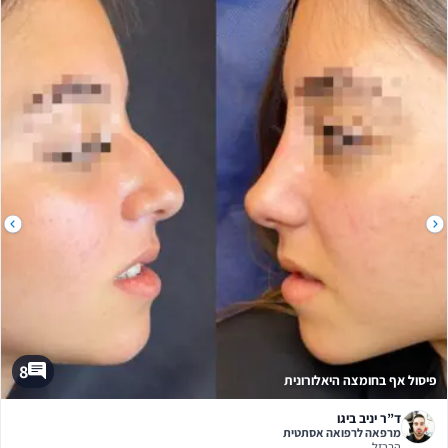
8
יסול אף בחומצה היאלורונית
ד”ר יניב ביגו
מרפאה לרפואה אסתטית
הברזל