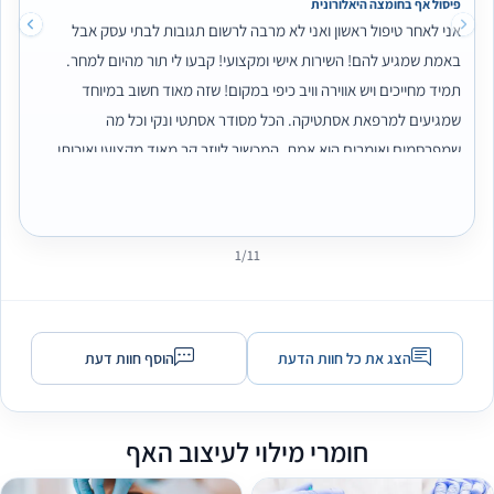
פיסול אף בחומצה היאלורונית
אני לאחר טיפול ראשון ואני לא מרבה לרשום תגובות לבתי עסק אבל
באמת שמגיע להם! השירות אישי ומקצועי! קבעו לי תור מהיום למחר.
תמיד מחייכים ויש אווירה וויב כיפי במקום! שזה מאוד חשוב במיוחד
שמגיעים למרפאת אסתטיקה. הכל מסודר אסתטי ונקי וכל מה
שמפרסמים ואומרים הוא אמת, המכשיר לייזר קר מאוד מקצועי ואיכותי
והטיפול היה קצר במיוחד ואין כאבים בכלל! המחיר היה אטרקטיבי ואני
שמח שבחרתי במקום הזה. יצאתי מטיפול ראשון עם תחושה הכי טובה
בעולם. תודה ומצפה להמשך טיפולים. 🙂
1/11
הצג את כל חוות הדעת
הוסף חוות דעת
חומרי מילוי לעיצוב האף