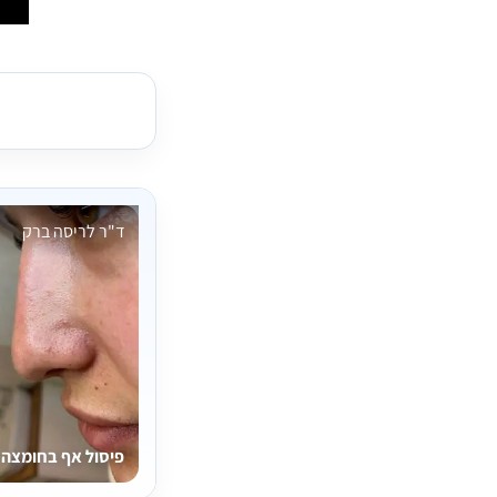
ד"ר לריסה ברק
פיסול אף בחומצה ה