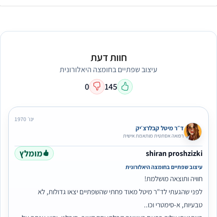
חוות דעת
עיצוב שפתיים בחומצה היאלורונית
0
145
ינו׳ 1970
ד״ר מיטל קבלרצ׳יק
רפואה אסתטית מותאמת אישית
מומלץ
shiran proshzizki
עיצוב שפתיים בחומצה היאלורונית
חוויה ותוצאה מושלמת!
לפני שהגעתי לד"ר מיטל מאוד פחתי שהשפתיים יצאו גדולות, לא
טבעיות, א-סימטרי וכו..