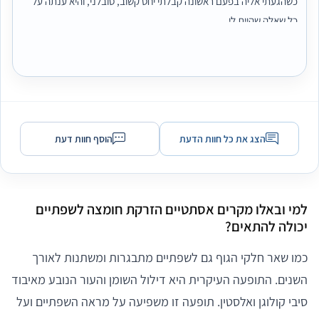
כשהגעתי אליה בפעם ראשונה קבלתי יחס קשוב, סובלני, והיא ענתה על
כל שאלה שהיית לי.
היום אני כבר אחרי טיפול שפתיים שני אצלה ואין מרוצה ממני, השפתיים
נראות טבעיות וסמטריות. ממליצה בחום
הצג את כל חוות הדעת
הוסף חוות דעת
למי ובאלו מקרים אסתטיים הזרקת חומצה לשפתיים
יכולה להתאים?
כמו שאר חלקי הגוף גם לשפתיים מתבגרות ומשתנות לאורך
השנים. התופעה העיקרית היא דילול השומן והעור הנובע מאיבוד
סיבי קולוגן ואלסטין. תופעה זו משפיעה על מראה השפתיים ועל