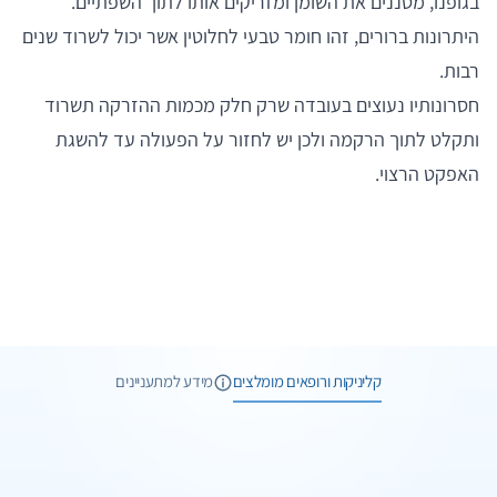
בגופנו, מסננים את השומן ומזריקים אותו לתוך השפתיים.
היתרונות ברורים, זהו חומר טבעי לחלוטין אשר יכול לשרוד שנים
רבות.
חסרונותיו נעוצים בעובדה שרק חלק מכמות ההזרקה תשרוד
ותקלט לתוך הרקמה ולכן יש לחזור על הפעולה עד להשגת
האפקט הרצוי.
6 תמונות
6 חוות דעת
קליניקות ורופאים מומלצים
מידע למתעניינים
2 תמונות
3 חוות דעת
וואטסאפ
שיחת ייעוץ
1 תמונות
וואטסאפ
שיחת ייעוץ
מרפאת מדלי
1 תמונות
הפתרון המושלם להסרת נגעים מכל הסוגים
וואטסאפ
שיחת ייעוץ