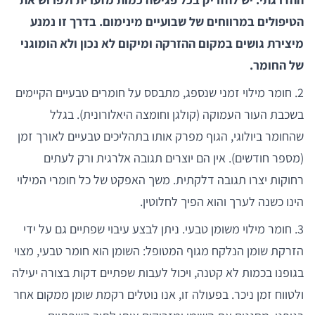
הטיפולים במרווחים של שבועיים מינימום. בדרך זו נמנע
מיצירת גושים במקום ההזרקה ומיקום לא נכון ולא הומוגני
של החומר.
2. חומר מילוי זמני שנספג, מתבסס על חומרים טבעיים הקיימים
בשכבת העור העמוקה (קולגן וחומצה היאלורונית). בגלל
שהחומר ביולוגי, הגוף מפרק אותו בתהליכים טבעיים לאורך זמן
(מספר חודשים). אין הם יוצרים תגובה אלרגית ורק לעתים
רחוקות יצרו תגובה דלקתית. משך האפקט של כל חומרי המילוי
הינו כשנה לערך והוא הפיך לחלוטין.
3. חומר מילוי משומן טבעי. ניתן לבצע עיבוי שפתיים גם על ידי
הזרקת שומן הנלקח מגוף המטופל: השומן הוא חומר טבעי, מצוי
בגופנו בכמות לא קטנה, ויכול לעבות שפתיים דקות בצורה יעילה
ולטווח זמן ניכר. בפעולה זו, אנו נוטלים רקמת שומן ממקום אחר