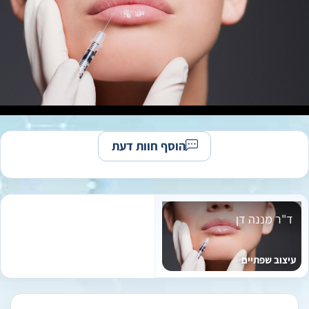
הוסף חוות דעת
ד"ר מננה דן
עיצוב שפתיים