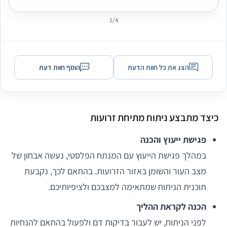
וצלקות, אכפת לי רק מכמות האושר שיש לי בלב בגלל התהליך. אני
1/4
מאחלת לך רם שהיקום תמיד יחזיר לך רק טוב ואהבה, כי אתה צנוע אבל
הגשמת לי חלום ❤
הצג את כל חוות הדעת
הוסף חוות דעת
כיצד מתבצע ניתוח מתיחת זרועות
פגישת ייעוץ והכנה
במהלך פגישת הייעוץ עם המנתח הפלסטי, נעשה אבחון של
מצב העור והשומן באזור הזרועות. בהתאם לכך, נקבעת
תוכנית הניתוח שמתאימה למצבכם ולציפיותיכם.
הכנה לקראת ההליך
לפני הניתוח, יש לעבור בדיקות דם ולפעול בהתאם להנחיות