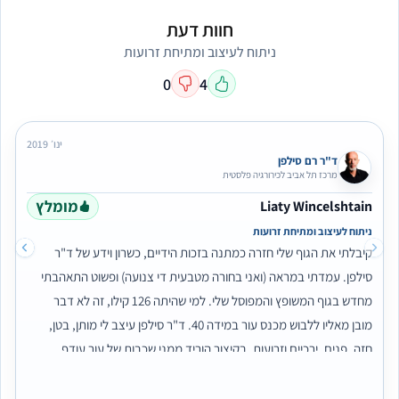
חוות דעת
ניתוח לעיצוב ומתיחת זרועות
0
4
ינו׳ 2019
ד"ר רם סילפן
מרכז תל אביב לכירורגיה פלסטית
מומלץ
Liaty Wincelshtain
ניתוח לעיצוב ומתיחת זרועות
קיבלתי את הגוף שלי חזרה כמתנה בזכות הידיים, כשרון וידע של ד"ר
סילפן. עמדתי במראה (ואני בחורה מטבעית די צנועה) ופשוט התאהבתי
מחדש בגוף המשופץ והמפוסל שלי. למי שהיתה 126 קילו, זה לא דבר
מובן מאליו ללבוש מכנס עור במידה 40. ד"ר סילפן עיצב לי מותן, בטן,
חזה, פנים, ירכיים וזרועות. בקיצור הוריד ממני שכבות של עור עודף
שהורידו לי את הבטחון העצמי ומצב רוח. הוא צדק ואמר לי שככל שעובר
הזמן אחרי ההחלמה הגוף מתייצב. לא אכפת לי כבר מתפרים מציקים