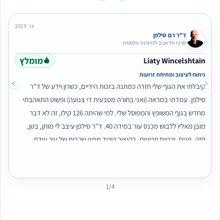
ינו׳ 2019
ד"ר רם סילפן
מרכז תל אביב לכירורגיה פלסטית
מומלץ
Liaty Wincelshtain
ניתוח לעיצוב ומתיחת זרועות
קיבלתי את הגוף שלי חזרה כמתנה בזכות הידיים, כשרון וידע של ד"ר
סילפן. עמדתי במראה (ואני בחורה מטבעית די צנועה) ופשוט התאהבתי
מחדש בגוף המשופץ והמפוסל שלי. למי שהיתה 126 קילו, זה לא דבר
מובן מאליו ללבוש מכנס עור במידה 40. ד"ר סילפן עיצב לי מותן, בטן,
חזה, פנים, ירכיים וזרועות. בקיצור הוריד ממני שכבות של עור עודף
שהורידו לי את הבטחון העצמי ומצב רוח. הוא צדק ואמר לי שככל שעובר
הזמן אחרי ההחלמה הגוף מתייצב. לא אכפת לי כבר מתפרים מציקים
וצלקות, אכפת לי רק מכמות האושר שיש לי בלב בגלל התהליך. אני
1/4
מאחלת לך רם שהיקום תמיד יחזיר לך רק טוב ואהבה, כי אתה צנוע אבל
הגשמת לי חלום ❤