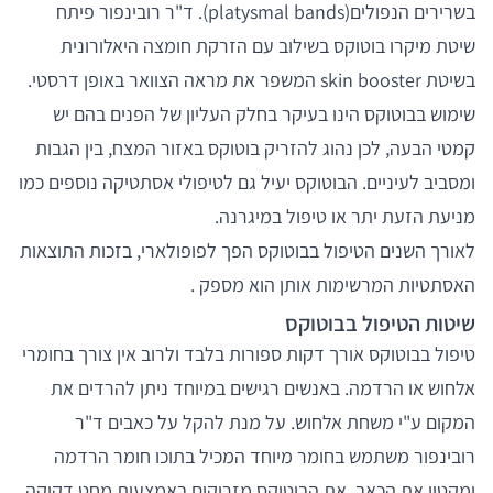
בשרירים הנפולים(platysmal bands). ד"ר רובינפור פיתח
שיטת מיקרו בוטוקס בשילוב עם הזרקת חומצה היאלורונית
בשיטת skin booster המשפר את מראה הצוואר באופן דרסטי.
שימוש בבוטוקס הינו בעיקר בחלק העליון של הפנים בהם יש
קמטי הבעה, לכן נהוג להזריק בוטוקס באזור המצח, בין הגבות
ומסביב לעיניים. הבוטוקס יעיל גם לטיפולי אסתטיקה נוספים כמו
מניעת הזעת יתר או טיפול במיגרנה.
לאורך השנים הטיפול בבוטוקס הפך לפופולארי, בזכות התוצאות
האסתטיות המרשימות אותן הוא מספק .
שיטות הטיפול בבוטוקס
טיפול בבוטוקס אורך דקות ספורות בלבד ולרוב אין צורך בחומרי
אלחוש או הרדמה. באנשים רגישים במיוחד ניתן להרדים את
המקום ע"י משחת אלחוש. על מנת להקל על כאבים ד"ר
רובינפור משתמש בחומר מיוחד המכיל בתוכו חומר הרדמה
ומקטין את הכאב. את הבוטוקס מזריקים באמצעות מחט דקיקה