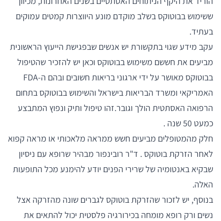
הוריד את היקף הניתוחים האסתטיים בשנים האחרונות, מכיוון
ששימוש בבוטוקס בשלב מוקדם מונע היווצרות קמטים עמוקים
בעתיד.
עקב מידע שגוי בתקשורת יש אנשים שבפגישת הייעוץ הראשונית
מביעים את חששם משימוש בבוטוקס וכאן יש להזכיר שהטיפול
בבוטוקס מאושר על ידי ארגוני בריאות חשובים ובהם ה-FDA
האמריקאי ומשרד הבריאות בישראל והשימוש בבוטוקס בתחום
הרפואה האסתטית הולך וגובר.זהו טיפול ותיק ונפוץ המתבצע
כמעט 50 שנה .
חלק מהמטופלים מביעים חשש ממראה מלאכותי או מראה קפוא
לאחר הזרקת בוטוקס . ד"ר רובינפור מבהיר שרופא עם ניסיון
שבקיא באנטומיה של שרירי הפנים יודע להימנע מכל התופעות
האלה.
בנוסף, יש לזכור שהזרקת בוטוקס לגברים שונה מהזרקה אצל
נשים ורק רופא מומחה בכירורגיה פלסטית יכול להתאים את