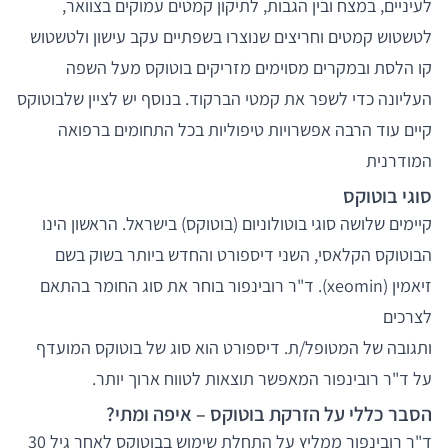
לעיניים, במצח ובין הגבות, לתיקון קמטים עמוקים בצוואר,
לטשטוש קמטים וחריצים שנוצרו בשפתיים עקב עישון ולטשטוש
קו הלסת ובמקרים מסוימים מזריקים בוטוקס מעל השפה
העליונה כדי לשפר את קמטי הברקוד. בנוסף יש לציין שלבוטוקס
קיים עוד הרבה אפשרויות טיפוליות בכל התחומים ברפואה
המודרנית
סוגי בוטוקס
קיימים שלושה סוגי בוטולוניום (בוטוקס) בישראל. הראשון הינו
הבוטוקס הקלאסי, השני דיספורט והחדש ביותר בשוק בשם
זיאמין (xeomin). ד"ר רובינפור בוחר את סוג החומר בהתאם
לצרכים
ותגובה של המטופל/ת. דיספורט הוא סוג של בוטוקס המועדף
על ד"ר רובינפור המאפשר תוצאות לטווח ארוך יותר.
הסבר כללי על הזרקת בוטוקס – איפה ומתי?
ד"ר רובינפור ממליץ על התחלת שימוש בבוטוקס לאחר גיל 30