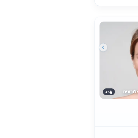
ורונית
47