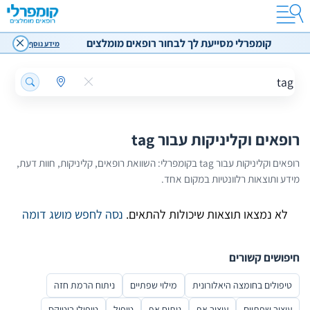
הזרקת שומן
הרמת גבות
קומפרלי מסייעת לך לבחור רופאים מומלצים
מידע נוסף
הלבנת שיניים
עיצוב סנטר
עיצוב טבור
ניתוח הרמת חזה
ניתוח להצמדת אוזניים
רופאים וקליניקות עבור tag
טיפול בהזעת יתר
רופאים וקליניקות עבור tag בקומפרלי: השוואת רופאים, קליניקות, חוות דעת,
חוות דעת על רופאים מומלצים
מידע ותוצאות רלוונטיות במקום אחד.
הוספת חוות דעת
לא נמצאו תוצאות שיכולות להתאים.
נסה לחפש מושג דומה
חיפושים קשורים
טיפולים בחומצה היאלורונית
מילוי שפתיים
ניתוח הרמת חזה
עיצוב שפתיים
עיצוב אף
ניתוח אף
טיפול
טיפולי בוטוקס