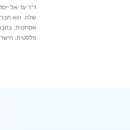
ד"ר עד-אל
ייסד
שלה. הוא חבר ה
אסתטית, בחברה
פלסטית: הישראל
שליחת ה
מרפאת
מדיק פרפקט 
הפתרו