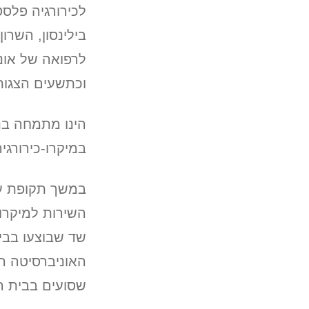
לכירורגיה פלסט
בילינסון, השרו
לרפואה של אונ
וכתשעים הצגות
הינו מתמחה בני
במיקרו-כירורגי
השירות למיקרו-
שד שבוצעו בבי
האוניברסיטה הע
שסועים בבית ה