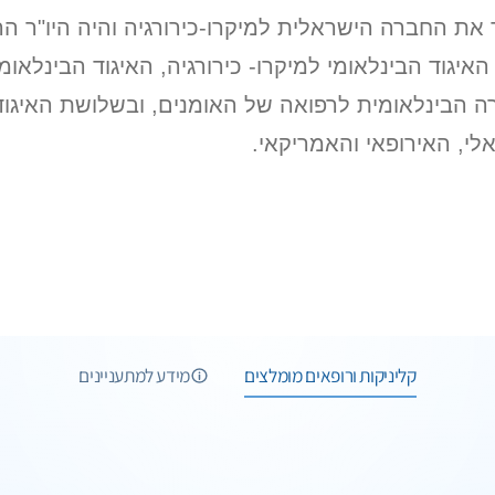
 את החברה הישראלית למיקרו-כירורגיה והיה היו"ר הר
איגוד הבינלאומי למיקרו- כירורגיה, האיגוד הבינלאומי
 הבינלאומית לרפואה של האומנים, ובשלושת האיגודי
י, האירופאי והאמריקאי.
6 תמונות
6 חוות דעת
1 תמונות
קליניקות ורופאים מומלצים
מידע למתעניינים
1 תמונות
36 תמונות
וואטסאפ
שיחת ייעוץ
7 תמונות
1 חוות דעת
ודעה
שיחת טלפון
ו
1 תמונות
וואטסאפ
שיחת ייעוץ
7 תמונות
 מדלי
שיחת טלפון
וואטסאפ
7 תמונות
1 חוות דעת
Medic Perfect
ן המושלם להסרת נגעים מכל הסוגים
שיחת ייעוץ