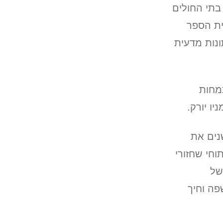
 בתי החולים
ית הספר
נות מדעית
תמחות
יו יורק.
ודתו בבית החולים הדסה עין כרם, ריכז במשך כ-5 שנים את
וחי שחזורי
של
פה וחיך