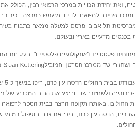
ית, ואת יחידת הכוויות במרכז הרפואי רבין, הכולל את
ן ומרכז שניידר לרפואת ילדים. משמש כמרצה בכיר בב
יברסיטת תל אביב ופרסם למעלה ממאה כתבות בעיתו
 בכנסים מדעיים בארץ ובעולם.
תוחים פלסטיים ו"אונקולוגיים פלסטיים", בעל תת ה
ה ושחזורי שד ממרכז הסרטן המוביל
Sloan Kettering
מנ
במשך תקופת עב
כירורגיה ולשחזורי שד, וביצע את הרוב המכריע של נית
ת החולים. באותה תקופה הרצה בבית הספר לרפואה 
ברית, הדסה עין כרם, וריכז את צוות הטיפול במומי ש
חולים.