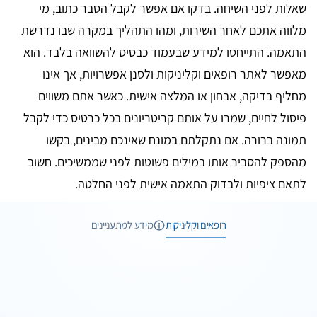
שאלות לפני השיחה. בדקו אם אפשר לקבל הסבר כתוב, מי
מלווה אתכם לאחר השירות, ומהו התהליך במקרה שבו נדרשת
התאמה. התייחסו למידע שבעמוד כבסיס להשוואה בלבד. הוא
מאפשר לאתר רופאים וקליניקות ולסנן אפשרויות, אך אינו
מחליף בדיקה, אבחון או המלצה אישית. כאשר אתם משווים
פיסול לחיים, שמרו על אותם קריטריונים בכל כרטיס כדי לקבל
תמונה ברורה. אם נתקלתם במונח שאינכם מבינים, בקשו
מהספק להסביר אותו במילים פשוטות לפני שממשיכים. חשוב
לתאם ציפיות ולבדוק התאמה אישית לפני החלטה.
רופאים וקליניקות
מידע למתעניינים
4 תמונות
2 חוות דעת
מידע נוסף
89 רופאים וקליניקות
11 תמונות
שליחת הודעה
וואטסאפ
מידע למתעניינים
47 חוות דעת
פיסול פנים באמצעות חומצה היאלורונית
11 תמונות
עיצוב
וואטסאפ
שיחת ייעוץ
פנים
ד״ר דיאנה לונדון
ללא
1 תמונות