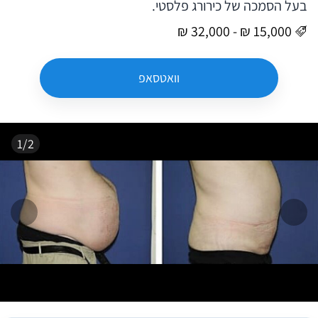
בעל הסמכה של כירורג פלסטי.
וואטסאפ
1/2
המשך
הקו