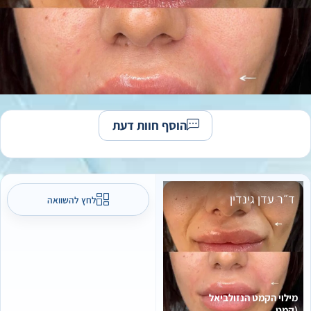
הוסף חוות דעת
ד״ר עדן גינדין
לחץ להשוואה
מילוי הקמט הנזולביאל
(קמט