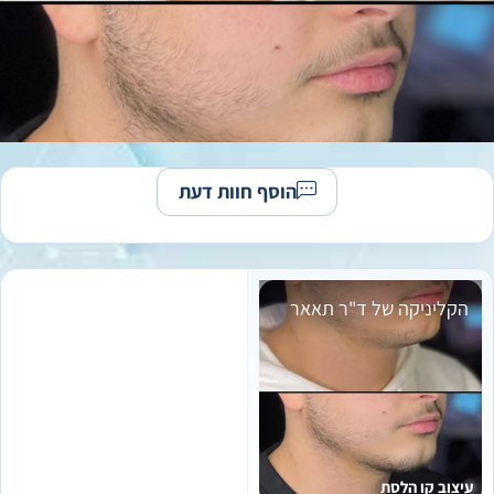
הוסף חוות דעת
הקליניקה של ד"ר תאאר
עיצוב קו הלסת