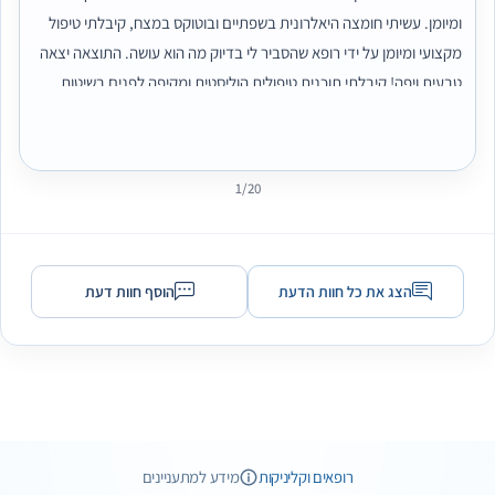
ומיומן. עשיתי חומצה היאלרונית בשפתיים ובוטוקס במצח, קיבלתי טיפול
מקצועי ומיומן על ידי רופא שהסביר לי בדיוק מה הוא עושה. התוצאה יצאה
טבעית ויפה! קיבלתי תוכנית טיפולית הוליסטית ומקיפה לפנים בשיטות
טכנולוגיות שונות והכל בצורה הדרגתית ומפוקחת. הטיפולים עצמם ניתנו
על ידי רופאים וצוות פרא רפואי מוסמך ומיומן, וד"ר אלמן בעצמה יש בה
אישיות מיוחדת ויוצאת דופן. הפקדתי את הפנים שלי בידיים הטובות
1/20
ביותר, ממליצה באהבה! ❤️
הצג את כל חוות הדעת
הוסף חוות דעת
1 תמונות
רופאים וקליניקות
מידע למתעניינים