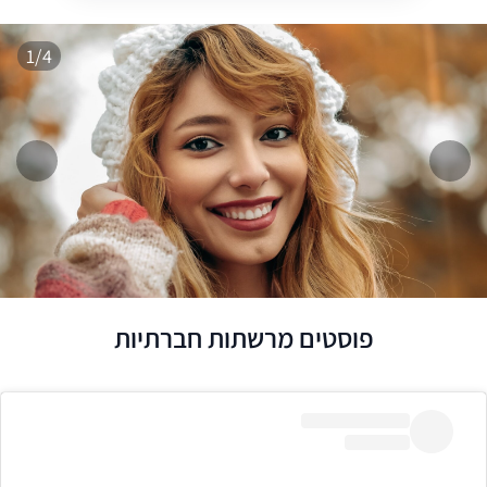
1/4
המשך
הקודם
פוסטים מרשתות חברתיות