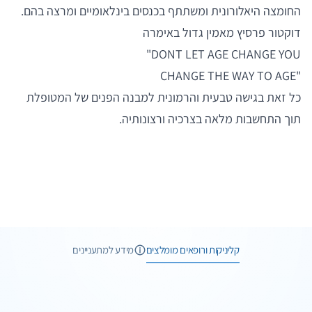
החומצה היאלורונית ומשתתף בכנסים בינלאומיים ומרצה בהם.
דוקטור פרסיץ מאמין גדול באימרה
DONT LET AGE CHANGE YOU"
"CHANGE THE WAY TO AGE
כל זאת בגישה טבעית והרמונית למבנה הפנים של המטופלת
תוך התחשבות מלאה בצרכיה ורצונותיה.
43 תמונות
7 חוות דעת
קליניקות ורופאים מומלצים
מידע למתעניינים
3 תמונות
שיחת טלפון
וואטסאפ
7 תמונות
6 חוות דעת
שיחת ייעוץ
ד"ר חיים קפלן