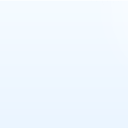
מקודם
ואטסאפ
טסאפ נוסף
ו!