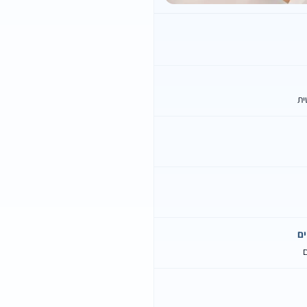
ית
ם
ם