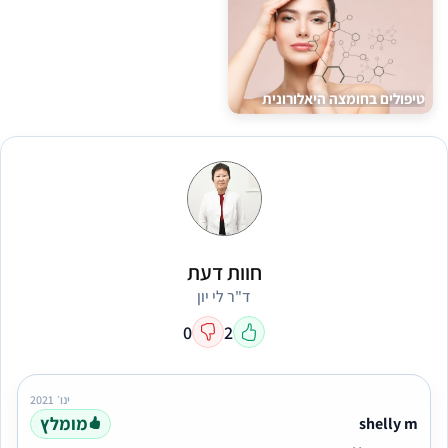
טיפולים בחומצה היאלורונית
חוות דעת
ד"ר לי יון
0
2
ינו׳ 2021
מומלץ
shelly m