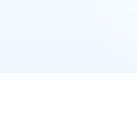
מקודם
טסאפ נוסף