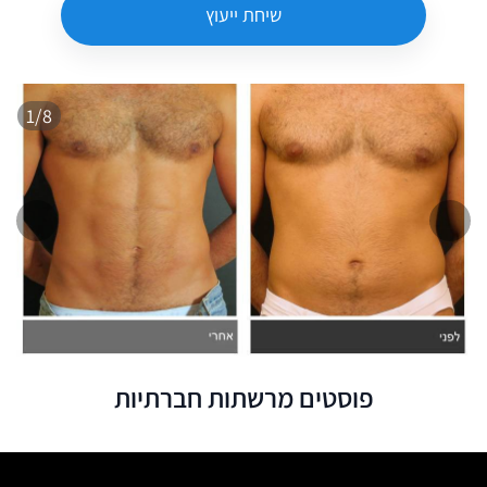
שיחת ייעוץ
1/8
המשך
הקו
פוסטים מרשתות חברתיות