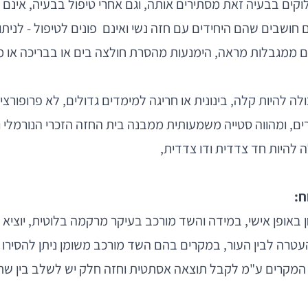
קים בבעיה זאת מסתירים אותה, וגם אחרי טיפול בבעיה, אינם נ
 חושבים שהם היחידים עם חזה נשי ואינם פונים לטיפול - לנית
ם ממגבלות מראה, הימנעות מהסרת חולצה בים או בבריכה או מב
ה להיות קלה, בינונית או חריגה למימדים גדולים, לא פרופורציו
ם, ומהווה סטייה משמעותית ממבנה בית החזה הזכרי הנורמלי ו
ה להיות חד צדדית ודו צדדית,
ח:
חן באופן אישי, במידה והשד מורכב בעיקר מרקמה בלוטית, יוציא
עטרה לבין העור, במקרים בהם השד מורכב משומן ניתן להסירו
 המקרים ע"מ לקבל תוצאה אסתטית וחזה חלק יש לשלב בין שתי