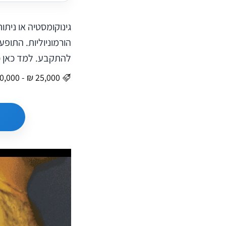
גינוקומסטיה או ניתו
הורמוניוליות. התו
להתקבע. למד כאן כ