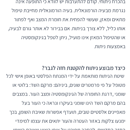
בהכרח ניתוחי. קודם להתערבות יש לוודא כי התופעה אינה
נגרמת מבעיה הורמונאלית. בעיה הורמונאלית מחייבת טיפול
מתאים ומאזן, שעשוי להפחית את חומרת המצב ואף לפתור
אותו כליל, ללא צורך בניתוח. אם בבירור לא אותר גורם לבעיה,
או שהטיפול המאזן אינו מועיל, ניתן לטפל בגינקומסטיה
באמצעות ניתוח.
כיצד מבוצע ניתוח להקטנת חזה לגבר?
שיטת הניתוח מותאמת על ידי המנתח הפלסטי באופן אישי לכל
מטופל על פי פרמטרים שונים, ביניהם: מרקם השד: בלוטי או
שומני ,דרגת החומרה של הגינקומסטיה ומצב העור. במצבים
בהם מרקם השד הינו שומני בעיקרו ונראה כי העור בעל
מאפיינים אלסטיים טובים, תועדף אפשרות שאיבת השומן, בכך
ימנעו צלקות באזור העטרה והעור יתאים את עצמו למימדי
החזה החדשים. להסבר מפורט על אופן ביצוע שאיבת השומן,