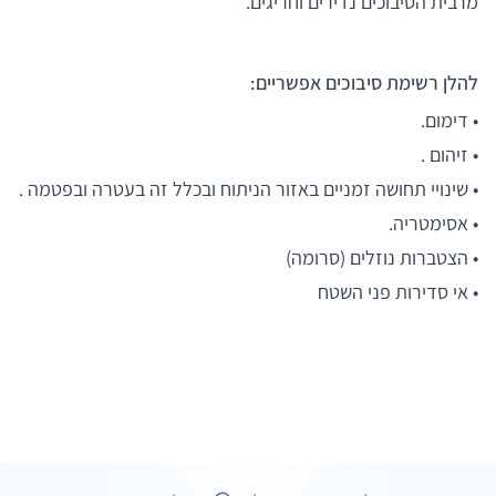
מרבית הסיבוכים נדירים וחריגים.
להלן רשימת סיבוכים אפשריים:
• דימום.
• זיהום .
• שינויי תחושה זמניים באזור הניתוח ובכלל זה בעטרה ובפטמה .
• אסימטריה.
• הצטברות נוזלים (סרומה)
• אי סדירות פני השטח
43 תמונות
7 חוות דעת