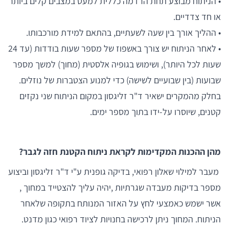
• הניתוח מבוצע תחת הרדמה כללית למעט במצבים קלים ביותר
או חד צדדיים.
• ההליך אורך בין שעה לשעתיים, בהתאם למידת מורכבותו.
• לאחר הניתוח יש צורך באשפוז של מספר שעות בודדות (עד 24
שעות לכל היותר), ושימוש בגופיה אלסטית (מחוך) למשך מספר
שבועות (בין שבועיים לשישה) כדי למנוע הצטברות של נוזלים.
בחלק מהמקרים ישאיר ד"ר זליגסון במקום הניתוח שני נקזים
קטנים, שיוסרו על-ידו בתוך מספר ימים.
מהן ההכנות המקדימות לקראת ניתוח הקטנת חזה לגבר?
מעבר למילוי שאלון רפואי, בדיקה גופנית ע"י ד"ר זליגסון וביצוע
מספר בדיקות מעבדה שגרתיות ,יהיה עליך להצטייד במחוך ,
אשר ישמש כאמצעי לחץ על האזור המנותח בתקופה שלאחר
הניתוח. המחוך ניתן לרכישה בחנויות לציוד רפואי כגון מדנט.