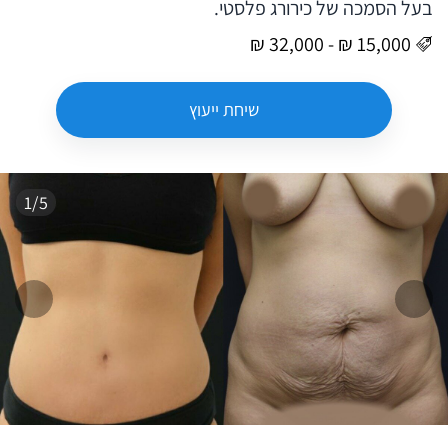
בעל הסמכה של כירורג פלסטי.
שיחת ייעוץ
1/5
המשך
הקו