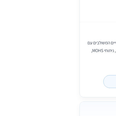
טיים המשולבים עם
הזרקות, חומרי מילוי ובוטוקס. בין היתר מבצע: ניתוחי פנים, עיצוב הגוף, ניתוחי חזה, שחזור שד, ניתוחי MOHS,