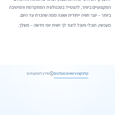
המקצועיים ביותר, להצטייד בטכנולוגיה המתקדמת והמיטיבה
ביותר – יוצר חוויה ייחודית ושונה ממה שהכרת עד היום.
מעכשיו, תוכלי ותוכל ליצור לך חווית יופי חדשה – משלך.
6 תמונות
6 חוות דעת
קליניקות ורופאים מומלצים
מידע למתעניינים
1 תמונות
1 חוות דעת
וואטסאפ
שיחת ייעוץ
1 תמונות
וואטסאפ
שיחת ייעוץ
מקודם
מרפאת מדלי
1 תמונות
הפתרון המושלם להסרת נגעים מכל הסוגים
וואטסאפ
שיחת ייעוץ
מכבי אסתטיקה - תל אביב-יפו
באר שבע
טיפול בצלקות אקנה
1 תמונות
שיחת ייעוץ
ד"ר דוד לשם
תל אביב