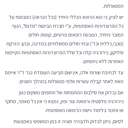
המטופלות.
יש לציין, כי הוא הרופא הכללי היחיד (ככל הנראה) המבוטח על
כל הפרוצדורות האסתטיות, ע"י חברת הביטוח "מדנס", הגוף
המוכר היחיד, המבטח רופאים פרטיים, קופות חולים
(מכבי,כללית וכד') ובתי חולים ממשלתיים במדינה, ובהן: הזרקת
סיליקון, כירורגיה קלה וכל שלל הפרוצדורות האסתטיות הקיימות
האחרות ללא ניתוחים.
עד לכתיבת שורות אלה, אין שום תביעה העומדת נגד ד"ר איימס
וזאת לאחר קבלת עשרות אלפי מטופלות במהלך השנים.
אם נבדוק את סילבוס ההתמחות של תחומים נושקים כגון
כירורגיה פלסטית ורפואת עור ומין, נמצא כי אין כל מאמר, מחקר
או אזכור בלימוד נישת הרפואה האסתטית.
לסיום, ניתן לבדוק ולהבהיר סוגיה זו בפן המשפטי באמצעות