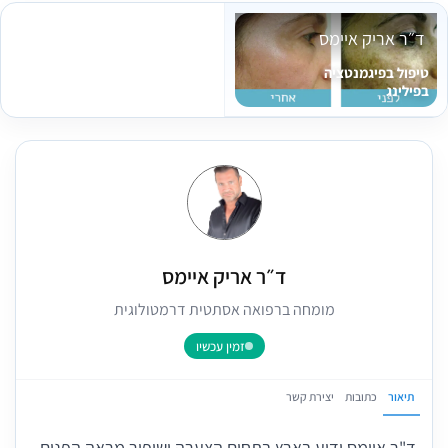
ד״ר אריק איימס
טיפול בפיגמנטציה
בפילינג
ד״ר אריק איימס
מומחה ברפואה אסתטית דרמטולוגית
זמין עכשיו
תיאור
כתובות
יצירת קשר
ד"ר איימס ידוע בארץ בתחום הצערה ושיפור מראה הפנים