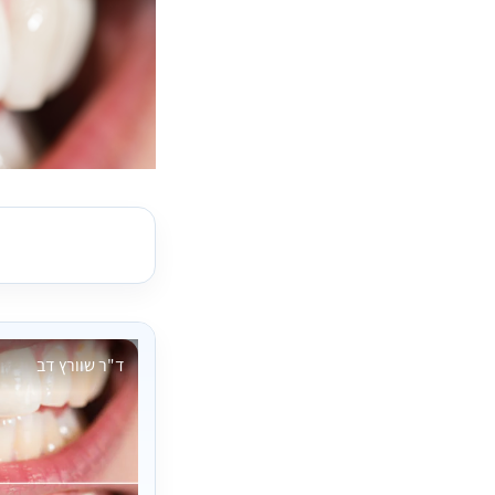
ד"ר שוורץ דב