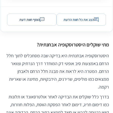
תודה רבה, ד""ר ביבי! 🙏 יבורכו ידיך. מומלץ בחום!
הצג את כל חוות הדעת
הוסף חוות דעת
חוויה נעימה
תוצאה תואמת לציפיות
ד"ר גיא ביבי
17/11/2024
3, שפרינצק, תל אביב-יפו
מתי שוקלים היסטרוסקופיה אבחנתית?
היסטרוסקופיה אבחנתית היא בדיקה שבה מסתכלים לתוך חלל
הרחם באמצעות סיב אופטי דק המוחדר דרך הנרתיק וצוואר
הרחם. המטרה היא לראות את מבנה חלל הרחם ולאבחן
ממצאים כמו פוליפים, שרירנים, הידבקויות, מחיצה או שאריות
רקמה.
בדרך כלל שוקלים את הבדיקה לאחר אולטרסאונד או תלונות
כמו דימום חריג, דימום לאחר הפסקת הווסת, הפלות חוזרות,
קושי בכניסה להריון או חשד לממצא בתוך הרחם. הבדיקה אינה