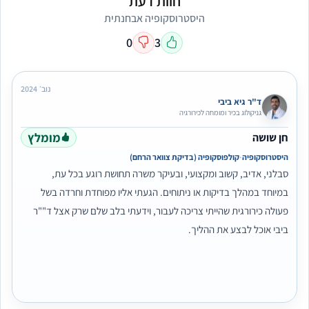
חוות דעת
היסטרוסקופיה אבחנתית
0
3
נוב׳ 2024
ד"ר גיא ביבי
גניקולוג בכיר ומומחה לכירורגיה
מומלץ
חן שושה
·
היסטרוסקופיה
קולפוסקופיה (בדיקת צוואר הרחם)
סבלני, אדיב, קשוב ומקצועי, ובעיקר משרה תחושת רוגע בכל עת,
במיוחד במהלך בדיקות או ניתוחים. הגעתי אליו מפוחדת וחרדה בשל
פעולה כירורגית שהייתי צריכה לעבור, וידעתי בלב שלם שרק אצל ד""ר
ביבי אוכל לבצע את ההליך.
ואכן, כך היה.
לאחר הניתוח, קמתי חדשה וללא כאבים. אין ספק שזו הייתה הבחירה
הנכונה והטובה ביותר.