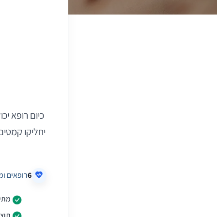
כיום רופא יכ
יחליקו קמטים.
6
רופאים ומ
מתיח
תוצא