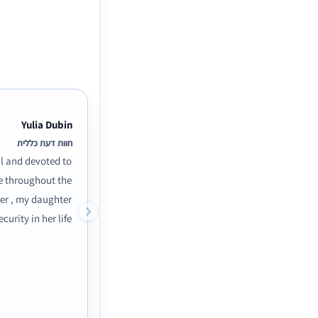
Yulia Dubin
חוות דעת כללית
al and devoted to
e throughout the
yer , my daughter
ity in her life!!!