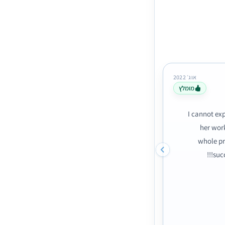
אוג׳ 2022
מומלץ
Merav Margolin
ניתוח הרמת עפעפיים
I cannot exp
הגעתי אל ד"ר מאייר לטובת ניתוח עפעפיים תחתוני
her wor
ההחלמה היתה קצרה משחשבתי והתוצאות - מושלמ
whole pr
תודה רבה על שירות אישי ויחס חם.
ממליצה בחום!!!!
succ