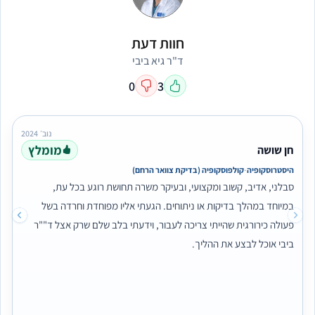
חוות דעת
ד"ר גיא ביבי
0
3
נוב׳ 2024
מומלץ
חן שושה
·
היסטרוסקופיה
קולפוסקופיה (בדיקת צוואר הרחם)
סבלני, אדיב, קשוב ומקצועי, ובעיקר משרה תחושת רוגע בכל עת,
במיוחד במהלך בדיקות או ניתוחים. הגעתי אליו מפוחדת וחרדה בשל
פעולה כירורגית שהייתי צריכה לעבור, וידעתי בלב שלם שרק אצל ד""ר
ביבי אוכל לבצע את ההליך.
ואכן, כך היה.
לאחר הניתוח, קמתי חדשה וללא כאבים. אין ספק שזו הייתה הבחירה