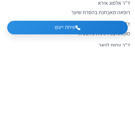
ד"ר אלמוג אירא
רופאה מאבחנת בהסרת שיער
ד"ר תומר פרלוק
שיחת ייעוץ
מומחה בכירורגיה פלסטית
ד"ר עמוס לויאב
רופא ראשי כללית אסתטיקה
ד"ר מיכאל משה
מומחה בכירורגיה פלסטית – מנהל רפואי מרפאת חדרה
ד"ר חררדו מורבניק
מומחה ברפואת עיניים ואוקולופלסטיקה
ד"ר רותם צור
מומחה בכירורגיה פלסטית ואסתטית
ד"ר עינב ברקוביץ