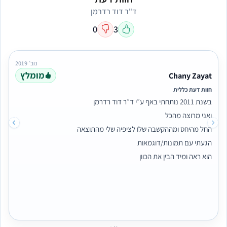
ד"ר דוד רדרמן
0
3
נוב׳ 2019
מומלץ
Chany Zayat
חוות דעת כללית
בשנת 2011 נותחתי באף ע״י ד״ר דוד רדרמן
ואני מרוצה מהכל
החל מהיחס ומההקשבה שלו לציפיה שלי מהתוצאה
הגעתי עם תמונות/דוגמאות
הוא ראה ומיד הבין את הכוון
גם יעץ מה כדאי לעשות
התוצאה מקסימה אוהבת את מה שעשה
לדעתי הוא ממש אומן
ממליצה עליו בחום
חני