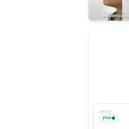
צה היאלורונית
ינו׳ 1970
מומלץ
Tal Yossef
עיצוב שפתיים בחומצה היאלורונית