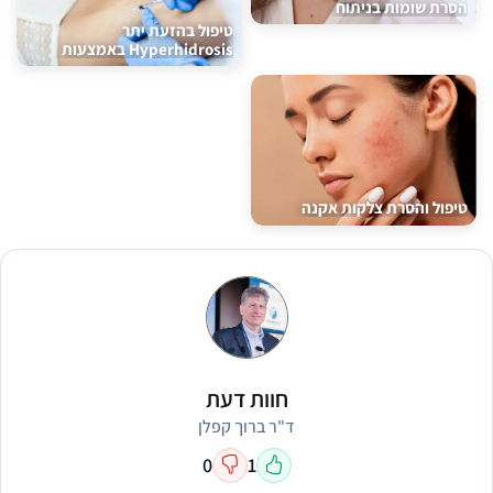
הסרת שומות בניתוח
טיפול בהזעת יתר
Hyperhidrosis באמצעות
הזרק...
טיפול והסרת צלקות אקנה
חוות דעת
ד"ר ברוך קפלן
0
1