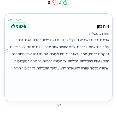
0
2
דצמ׳ 2018
מומלץ
זיוה כהן
חוות דעת כללית
אנשים טובים באמצע הדרך" לא סתם נעמי שמר כתבה. השיר נכתב
עליך ד"ר אמיר אברהם. לפני התואר אתה אדם, אדם מיוחד. לא בכל יום
נתקלים בכנות, אמת, דאגה, נכונות לעזרה. הכוונה נכונה ואז מתחברת
המקצועיות וההצלחה. הצלחה של פעולה רפואית בה אתה במקצועיות
שראויה לשמה עוזרת למטופלת להגיע ליעד ההצלחה. ד"ר אמיר תודה
שזכיתי בך שלקחת חלק בתהליך מורכב שטיפלת ואתה מטפל בי
במסירות שלא מובנת מאליו. תודה. ולכל מי שמתלבט/ת אין עליו מקצועי
ביותר, אכפתי, סובלני אחד יחיד ומיוחד במינו. מבחינתי מספר 1 🥇
1/2