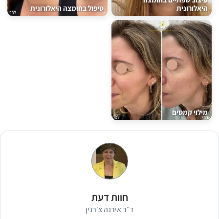
היאלורונית
טיפול בחומצה היאלורונית
מילוי קמטים
חוות דעת
ד״ר אירנה צ׳רנין