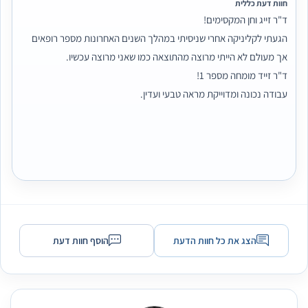
חוות דעת כללית
ד"ר זייג וחן המקסימים!
הגעתי לקליניקה אחרי שניסיתי במהלך השנים האחרונות מספר רופאים
אך מעולם לא הייתי מרוצה מהתוצאה כמו שאני מרוצה עכשיו.
ד"ר זייד מומחה מספר 1!
עבודה נכונה ומדוייקת מראה טבעי ועדין.
קשוב,סבלני, חייכן ואדיב
מקצוען אמיתי!
חן המהם ישב איתי,הקשיב והמליץ לי מה כדאי לשפר, מקצוען אמיתי בעל
ידע וסבלנות. פשוט כיף להיכנס אליכם לקליניקה, אוירה כייפית ויחס חם.
אין ספק שהפסקתי לחפש..אני כבר מצאתי את המקום המושלם בשבילי!
אין עליכם❤️
תוצאה מושלמת
מחיר אטרקטיבי
חוויה נעימה
תוצאה תואמת לציפיות
הצג את כל חוות הדעת
הוסף חוות דעת
ד״ר זייד - Dr. Zaid
17/04/2025
8, יצחק שדה, תל אביב-יפו