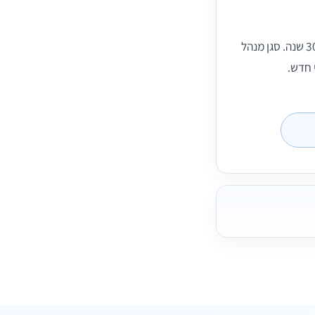
ד"ר שלמה ברודובסקי, מנתח פלסטי וחבר באיגוד המנתחים. מנתח פלסטי בעל ותק של מעל 30 שנה. סגן מנהל
 חדש.