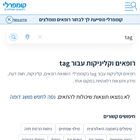
הזרקת שומן
הרמת גבות
קומפרלי מסייעת לך לבחור רופאים מומלצים
מידע נוסף
הלבנת שיניים
עיצוב סנטר
עיצוב טבור
ניתוח הרמת חזה
ניתוח להצמדת אוזניים
רופאים וקליניקות עבור tag
טיפול בהזעת יתר
רופאים וקליניקות עבור tag בקומפרלי: השוואת רופאים, קליניקות, חוות דעת,
חוות דעת על רופאים מומלצים
מידע ותוצאות רלוונטיות במקום אחד.
הוספת חוות דעת
לא נמצאו תוצאות שיכולות להתאים.
נסה לחפש מושג דומה
חיפושים קשורים
טיפולים בחומצה היאלורונית
מילוי שפתיים
ניתוח הרמת חזה
עיצוב שפתיים
עיצוב אף
ניתוח אף
טיפול
טיפולי בוטוקס