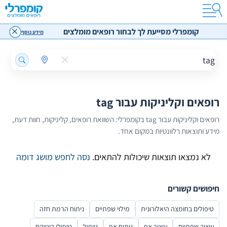
הזרקת שומן
הרמת גבות
קומפרלי מסייעת לך לבחור רופאים מומלצים
מידע נוסף
הלבנת שיניים
עיצוב סנטר
עיצוב טבור
ניתוח הרמת חזה
ניתוח להצמדת אוזניים
רופאים וקליניקות עבור tag
טיפול בהזעת יתר
רופאים וקליניקות עבור tag בקומפרלי: השוואת רופאים, קליניקות, חוות דעת,
חוות דעת על רופאים מומלצים
מידע ותוצאות רלוונטיות במקום אחד.
הוספת חוות דעת
לא נמצאו תוצאות שיכולות להתאים.
נסה לחפש מושג דומה
חיפושים קשורים
טיפולים בחומצה היאלורונית
מילוי שפתיים
ניתוח הרמת חזה
עיצוב שפתיים
עיצוב אף
ניתוח אף
טיפול
טיפולי בוטוקס