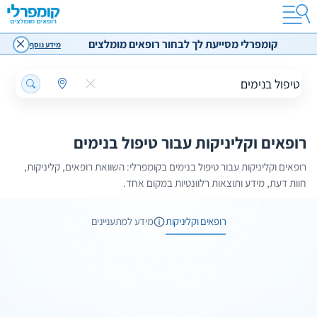
קומפרלי מסייעת לך לבחור רופאים מומלצים
מידע נוסף
רופאים וקליניקות עבור טיפול בנימים
רופאים וקליניקות עבור טיפול בנימים בקומפרלי: השוואת רופאים, קליניקות,
חוות דעת, מידע ותוצאות רלוונטיות במקום אחד.
רופאים וקליניקות
מידע למתעניינים
4 תמונות
מידע נוסף
17 רופאים ומרפאות
5 תמונות
ביקור באתר
התקשרו עכשיו
מידע למתעניינים
העלמת נימים בלייזר ללא ניתוח
5 תמונות
העלמת
שיחת ייעוץ
נימים
אפק מדיקל סנטר
ללא
1 תמונות
טיפול בנימים בלייזר
ניתוח